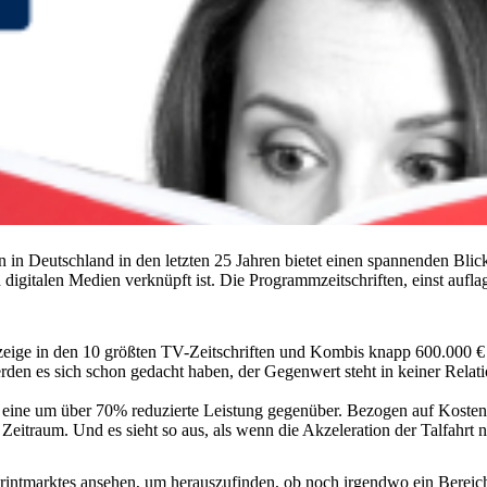
in Deutschland in den letzten 25 Jahren bietet einen spannenden Blic
gitalen Medien verknüpft ist. Die Programmzeitschriften, einst auflag
eige in den 10 größten TV-Zeitschriften und Kombis knapp 600.000 € 
rden es sich schon gedacht haben, der Gegenwert steht in keiner Rela
 eine um über 70% reduzierte Leistung gegenüber. Bezogen auf Kosten 
Zeitraum. Und es sieht so aus, als wenn die Akzeleration der Talfahrt
intmarktes ansehen, um herauszufinden, ob noch irgendwo ein Bereich